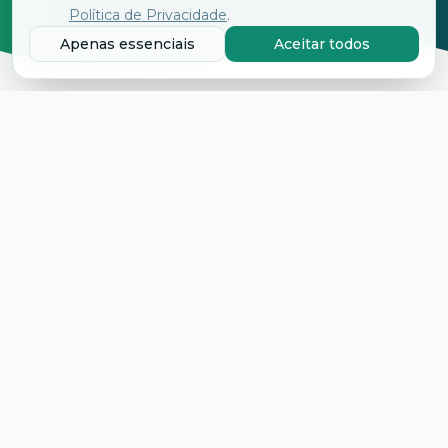
Política de Privacidade
.
Apenas essenciais
Aceitar todos
14 E 15 DE AGOSTO DE 2026
O evento começa em
Garanta sua vaga e faça parte do maior encontro de
reciclagem automotiva do Brasil
06
01
42
20
DIAS
HORAS
MINUTOS
SEGUNDOS
Garantir Vaga